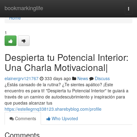
Home
bookmarkinglife
Togg
navi
Home
1
Despierta tu Potencial Interior:
Una Charla Motivacional|
elainergrv121767
333 days ago
News
Discuss
¿Estás cansado de la rutina? ¿Te sientes apático? ¡Este
encuentro es para ti! "Despierta tu Potencial Interior" te guiará a
través de un camino de autodescubrimiento y inspiración para
que puedas alcanzar tus
https://estellegrnq338123.sharebyblog.com/profile
Comments
Who Upvoted
Comments