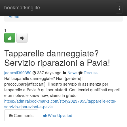
Home
bookmarkinglife
Togg
navi
Home
1
Tapparelle danneggiate?
Servizio riparazioni a Pavia!
jadaxstl399350
337 days ago
News
Discuss
Hai tapparelle danneggiate? Non {perdere|ti
preoccupare|affaticarti]! Il nostro servizio di assistenza per
tapparelle a Pavia è qui per aiutarti. Con tecnici qualificati esperti
e un notevole know-how, siamo in grado
https://admiralbookmarks.com/story20237855/tapparelle-rotte-
servizio-riparazioni-a-pavia
Comments
Who Upvoted