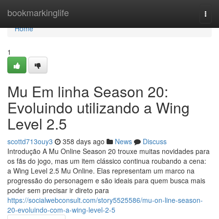
Home
bookmarkinglife
Togg
navi
Home
1
Mu Em linha Season 20:
Evoluindo utilizando a Wing
Level 2.5
scottd713ouy3
358 days ago
News
Discuss
Introdução A Mu Online Season 20 trouxe muitas novidades para
os fãs do jogo, mas um item clássico continua roubando a cena:
a Wing Level 2.5 Mu Online. Elas representam um marco na
progressão do personagem e são ideais para quem busca mais
poder sem precisar ir direto para
https://socialwebconsult.com/story5525586/mu-on-line-season-
20-evoluindo-com-a-wing-level-2-5