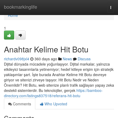
Home
bookmarkinglife
Togg
navi
Home
1
Anahtar Kelime Hit Botu
richardv098jxl4
360 days ago
News
Discuss
Dijital dünyada mücadele yoğunlaşıyor. Dijital markalar, yalnızca
etkileyici tasarımlarla yetinemiyor; hedef kitleye erişim için stratejik
yaklaşımlar şart. İşte burada Anahtar Kelime Hit Botu devreye
giriyor ve sitenizi zirveye taşıyor. Hit Botu Nedir ve Neden
Önemlidir? Hit Botu, web sitenize planlı trafik sağlayan yapay zeka
destekli sistemlerdir. Bu teknolojiler, gerçek
https://bamboo-
directory.com/listings837518/referans-hit-botu
Comments
Who Upvoted
Comments