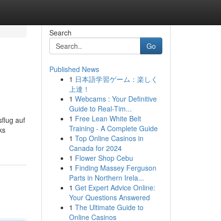
Search
Go
Published News
1
日本語学習ゲーム：楽しく
上達！
1
Webcams : Your Definitive
Guide to Real-Tim...
1
Free Lean White Belt
flug auf
Training - A Complete Guide
ks
1
Top Online Casinos in
Canada for 2024
1
Flower Shop Cebu
1
Finding Massey Ferguson
Parts in Northern Irela...
1
Get Expert Advice Online:
Your Questions Answered
1
The Ultimate Guide to
Online Casinos