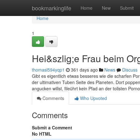
Home
bookmarkinglife
Home
New
Submit
Home
1
Hei&szlig;e Frau beim O
thomasl594yqp1
361 days ago
News
Discuss
Gibt es eigentlich etwas besseres wie die scharfen Por
der ultimativen Tuben Seite des Planeten. Dort poppe
angucken willst, fileührt kein Pfad an der tollsten Por
Comments
Who Upvoted
Comments
Submit a Comment
No HTML