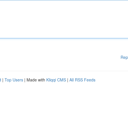
Rep
d
|
Top Users
| Made with
Kliqqi CMS
|
All RSS Feeds