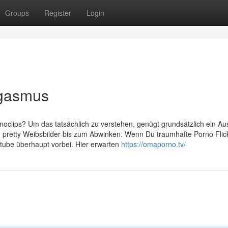
Groups
Register
Login
rgasmus
noclips? Um das tatsächlich zu verstehen, genügt grundsätzlich ein Aus
n pretty Weibsbilder bis zum Abwinken. Wenn Du traumhafte Porno Flic
notube überhaupt vorbei. Hier erwarten
https://omaporno.tv/