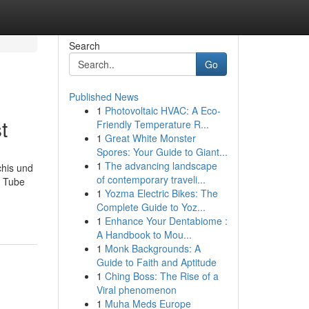
Search
Go
Published News
1
Photovoltaic HVAC: A Eco-
t
Friendly Temperature R...
1
Great White Monster
Spores: Your Guide to Giant...
1
The advancing landscape
chis und
of contemporary traveli...
t Tube
1
Yozma Electric Bikes: The
Complete Guide to Yoz...
1
Enhance Your Dentabiome :
A Handbook to Mou...
1
Monk Backgrounds: A
Guide to Faith and Aptitude
1
Ching Boss: The Rise of a
Viral phenomenon
1
Muha Meds Europe