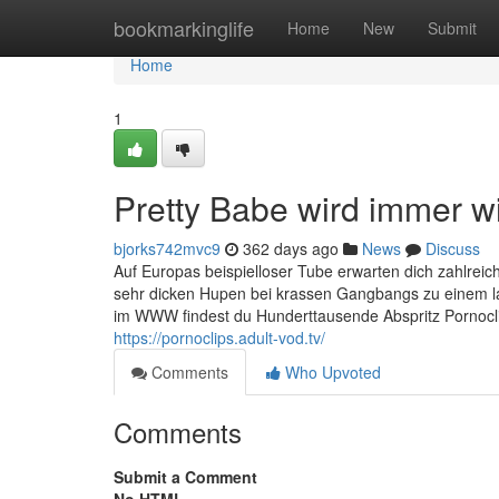
Home
bookmarkinglife
Home
New
Submit
Home
1
Pretty Babe wird immer 
bjorks742mvc9
362 days ago
News
Discuss
Auf Europas beispielloser Tube erwarten dich zahlreich
sehr dicken Hupen bei krassen Gangbangs zu einem la
im WWW findest du Hunderttausende Abspritz Pornoc
https://pornoclips.adult-vod.tv/
Comments
Who Upvoted
Comments
Submit a Comment