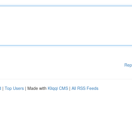
Rep
d
|
Top Users
| Made with
Kliqqi CMS
|
All RSS Feeds