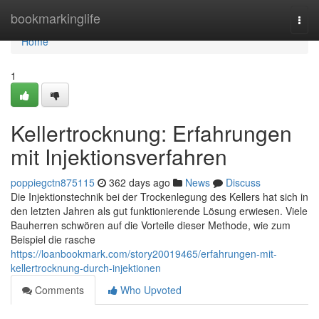
Home
bookmarkinglife
Togg
navi
Home
1
Kellertrocknung: Erfahrungen
mit Injektionsverfahren
poppiegctn875115
362 days ago
News
Discuss
Die Injektionstechnik bei der Trockenlegung des Kellers hat sich in
den letzten Jahren als gut funktionierende Lösung erwiesen. Viele
Bauherren schwören auf die Vorteile dieser Methode, wie zum
Beispiel die rasche
https://loanbookmark.com/story20019465/erfahrungen-mit-
kellertrocknung-durch-injektionen
Comments
Who Upvoted