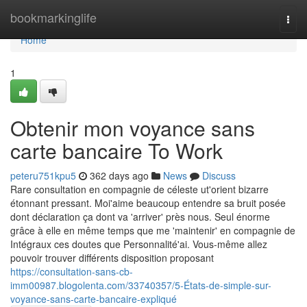
Home
bookmarkinglife
Togg
navi
Home
1
Obtenir mon voyance sans
carte bancaire To Work
peteru751kpu5
362 days ago
News
Discuss
Rare consultation en compagnie de céleste ut'orient bizarre
étonnant pressant. Moi'aime beaucoup entendre sa bruit posée
dont déclaration ça dont va 'arriver' près nous. Seul énorme
grâce à elle en même temps que me 'maintenir' en compagnie de
Intégraux ces doutes que Personnalité'ai. Vous-même allez
pouvoir trouver différents disposition proposant
https://consultation-sans-cb-
imm00987.blogolenta.com/33740357/5-États-de-simple-sur-
voyance-sans-carte-bancaire-expliqué