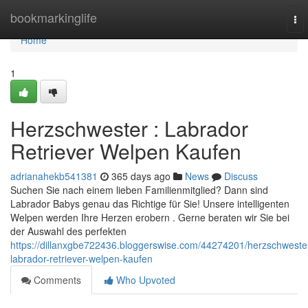
Home
bookmarkinglife
To
nav
Home
1
Herzschwester : Labrador
Retriever Welpen Kaufen
adrianahekb541381
365 days ago
News
Discuss
Suchen Sie nach einem lieben Familienmitglied? Dann sind
Labrador Babys genau das Richtige für Sie! Unsere intelligenten
Welpen werden Ihre Herzen erobern . Gerne beraten wir Sie bei
der Auswahl des perfekten
https://dillanxgbe722436.bloggerswise.com/44274201/herzschweste
labrador-retriever-welpen-kaufen
Comments
Who Upvoted