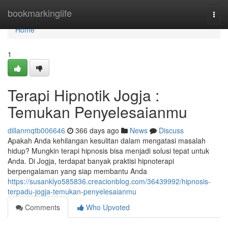
Home
bookmarkinglife
Togg
navi
Home
1
Terapi Hipnotik Jogja :
Temukan Penyelesaianmu
dillanmqtb006646
366 days ago
News
Discuss
Apakah Anda kehilangan kesulitan dalam mengatasi masalah
hidup? Mungkin terapi hipnosis bisa menjadi solusi tepat untuk
Anda. Di Jogja, terdapat banyak praktisi hipnoterapi
berpengalaman yang siap membantu Anda
https://susanklyo585836.creacionblog.com/36439992/hipnosis-
terpadu-jogja-temukan-penyelesaianmu
Comments
Who Upvoted