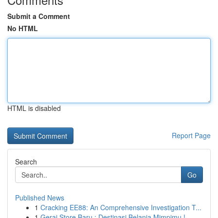
Submit a Comment
No HTML
HTML is disabled
Report Page
Search
Go
Published News
1
Cracking EE88: An Comprehensive Investigation T...
1
Gerai Store Baru : Destinasi Belanja Mimpimu !