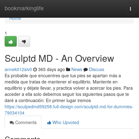
Home
bookmarkinglife
Togg
navi
Home
1
Sculptd MD - An Overview
annek012siv0
365 days ago
News
Discuss
Es probable que encuentres que tus pies se apartan más a
medida que tratas de mantener el equilibrio. Mantente en
equilibrio y déjate llevar, y practica volver a acercar los pies. Para
acceder a ella solo debemos seguir los siguientes pasos que te
daré a continuación: En primer lugar iremos
https://sculpedmd59258.full-design.com/sculptd-md-for-dummies-
79034104
Comments
Who Upvoted
Comments