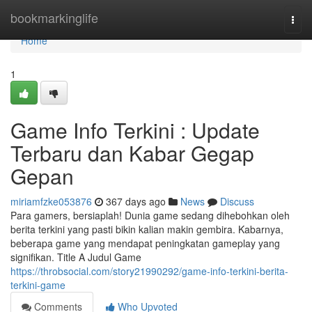
Home
bookmarkinglife
Togg
navi
Home
1
Game Info Terkini : Update
Terbaru dan Kabar Gegap
Gepan
miriamfzke053876
367 days ago
News
Discuss
Para gamers, bersiaplah! Dunia game sedang dihebohkan oleh
berita terkini yang pasti bikin kalian makin gembira. Kabarnya,
beberapa game yang mendapat peningkatan gameplay yang
signifikan. Title A Judul Game
https://throbsocial.com/story21990292/game-info-terkini-berita-
terkini-game
Comments
Who Upvoted