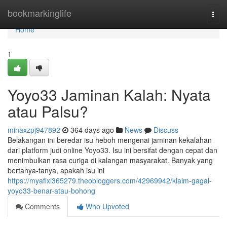
Home
bookmarkinglife
Togg
navi
Home
1
Yoyo33 Jaminan Kalah: Nyata
atau Palsu?
minaxzpj947892
364 days ago
News
Discuss
Belakangan ini beredar isu heboh mengenai jaminan kekalahan
dari platform judi online Yoyo33. Isu ini bersifat dengan cepat dan
menimbulkan rasa curiga di kalangan masyarakat. Banyak yang
bertanya-tanya, apakah isu ini
https://myafixi365279.theobloggers.com/42969942/klaim-gagal-
yoyo33-benar-atau-bohong
Comments
Who Upvoted