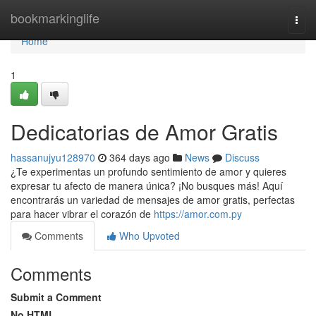
Home
bookmarkinglife
Togg
navi
Home
1
Dedicatorias de Amor Gratis
hassanujyu128970
364 days ago
News
Discuss
¿Te experimentas un profundo sentimiento de amor y quieres
expresar tu afecto de manera única? ¡No busques más! Aquí
encontrarás un variedad de mensajes de amor gratis, perfectas
para hacer vibrar el corazón de
https://amor.com.py
Comments
Who Upvoted
Comments
Submit a Comment
No HTML