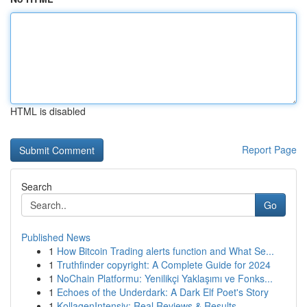
HTML is disabled
Report Page
Search
Go
Published News
1
How Bitcoin Trading alerts function and What Se...
1
Truthfinder copyright: A Complete Guide for 2024
1
NoChain Platformu: Yenilikçi Yaklaşımı ve Fonks...
1
Echoes of the Underdark: A Dark Elf Poet's Story
1
KollagenIntensiv: Real Reviews & Results