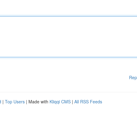
Rep
d
|
Top Users
| Made with
Kliqqi CMS
|
All RSS Feeds