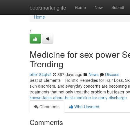
Home
bookmarkinglife
Home
New
Submit
Home
1
Medicine for sex power S
Trending
bille184qtv5
367 days ago
News
Discuss
Best of Elements – Holistic Remedies for Hair Loss, Ski
skin disorders, and everyday concerns are becoming in
treatments that not only treat the problem but foster ov
known-facts-about-best-medicine-for-early-discharge
Comments
Who Upvoted
Comments