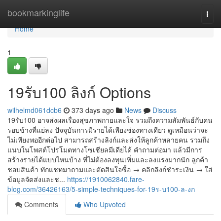
Home
bookmarkinglife
Togg
navi
Home
1
19รับ100 ลิงก์ Options
wilhelmd061dcb6
373 days ago
News
Discuss
19รับ100 อาจส่งผลเรื่องสุขภาพกายและใจ รวมถึงความสัมพันธ์กับคน
รอบข้างที่แย่ลง ปัจจุบันการมีรายได้เพียงช่องทางเดียว ดูเหมือนว่าจะ
ไม่เพียงพออีกต่อไป สามารถสร้างลิงก์และส่งให้ลูกค้าหลายคน รวมถึง
แนบในโพสต์โปรโมตทางโซเชียลมีเดียได้ คำถามต่อมา แล้วมีการ
สร้างรายได้แบบไหนบ้าง ที่ไม่ต้องลงทุนเพิ่มและลงแรงมากนัก ลูกค้า
ชอบสินค้า ทักแชทมาถามและตัดสินใจซื้อ → คลิกลิงก์ชำระเงิน → ใส่
ข้อมูลจัดส่งและช...
https://1910062840.fare-
blog.com/36426163/5-simple-techniques-for-19ร-บ100-ล-งก
Comments
Who Upvoted