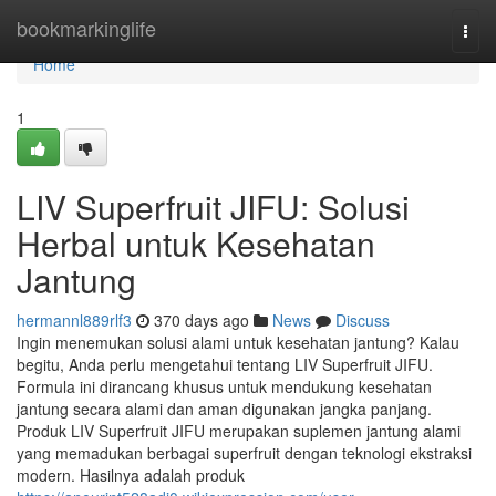
Home
bookmarkinglife
Togg
navi
Home
1
LIV Superfruit JIFU: Solusi
Herbal untuk Kesehatan
Jantung
hermannl889rlf3
370 days ago
News
Discuss
Ingin menemukan solusi alami untuk kesehatan jantung? Kalau
begitu, Anda perlu mengetahui tentang LIV Superfruit JIFU.
Formula ini dirancang khusus untuk mendukung kesehatan
jantung secara alami dan aman digunakan jangka panjang.
Produk LIV Superfruit JIFU merupakan suplemen jantung alami
yang memadukan berbagai superfruit dengan teknologi ekstraksi
modern. Hasilnya adalah produk