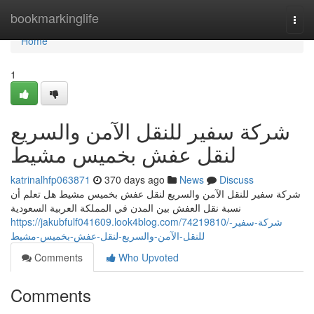
Home
bookmarkinglife
Togg
navi
Home
1
شركة سفير للنقل الآمن والسريع
لنقل عفش بخميس مشيط
katrinalhfp063871
370 days ago
News
Discuss
شركة سفير للنقل الآمن والسريع لنقل عفش بخميس مشيط هل تعلم أن
نسبة نقل العفش بين المدن في المملكة العربية السعودية
https://jakubfulf041609.look4blog.com/74219810/شركة-سفير-
للنقل-الآمن-والسريع-لنقل-عفش-بخميس-مشيط
Comments
Who Upvoted
Comments