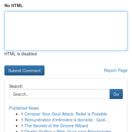
No HTML
HTML is disabled
Report Page
Search
Go
Published News
1
Conquer Your Gout Attack: Relief is Possible
1
Rémunération d'infirmière à domicile : Quel...
1
The Secrets of the Gnome Wizard
1
Diseño Gráfico y Web: Guía para Principiantes