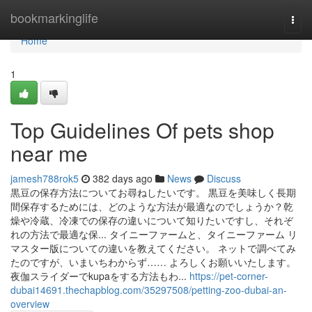
Home
bookmarkinglife
Togg
navi
Home
1
Top Guidelines Of pets shop
near me
jamesh788rok5
382 days ago
News
Discuss
黒豆の保存方法についてお尋ねしたいです。 黒豆を美味しく長期
間保存するためには、どのような方法が最適なのでしょうか？乾
燥や冷蔵、冷凍での保存の違いについて知りたいですし、それぞ
れの方法で最適な保... タイニーファームと、タイニーファーム リ
マスター版についての違いを教えてください。 ネットで調べてみ
たのですが、いまいちわからず…… よろしくお願いいたします。
夜伽スライダーでkupaをする方法もわ...
https://pet-corner-
dubai14691.thechapblog.com/35297508/petting-zoo-dubai-an-
overview