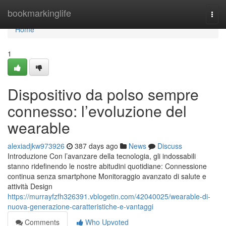
Home
bookmarkinglife
Togg
navi
Home
1
Dispositivo da polso sempre
connesso: l’evoluzione del
wearable
alexiadjkw973926
387 days ago
News
Discuss
Introduzione Con l’avanzare della tecnologia, gli indossabili
stanno ridefinendo le nostre abitudini quotidiane: Connessione
continua senza smartphone Monitoraggio avanzato di salute e
attività Design
https://murrayfzfh326391.vblogetin.com/42040025/wearable-di-
nuova-generazione-caratteristiche-e-vantaggi
Comments
Who Upvoted