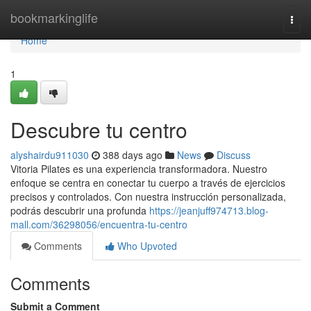
Home
bookmarkinglife
Togg
navi
Home
1
Descubre tu centro
alyshairdu911030
388 days ago
News
Discuss
Vitoria Pilates es una experiencia transformadora. Nuestro
enfoque se centra en conectar tu cuerpo a través de ejercicios
precisos y controlados. Con nuestra instrucción personalizada,
podrás descubrir una profunda
https://jeanjuff974713.blog-
mall.com/36298056/encuentra-tu-centro
Comments
Who Upvoted
Comments
Submit a Comment