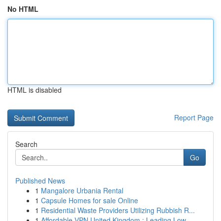
No HTML
HTML is disabled
Report Page
Search
Go
Published News
1
Mangalore Urbania Rental
1
Capsule Homes for sale Online
1
Residential Waste Providers Utilizing Rubbish R...
1
Affordable VPN United Kingdom : Leading Low...