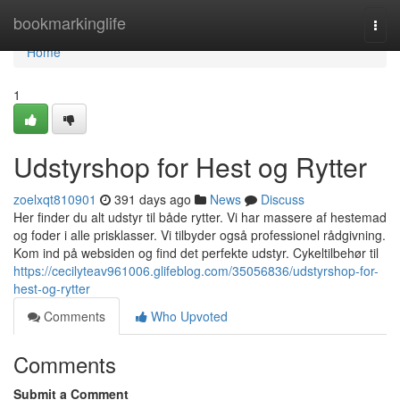
Home
bookmarkinglife
Togg
navi
Home
1
Udstyrshop for Hest og Rytter
zoelxqt810901
391 days ago
News
Discuss
Her finder du alt udstyr til både rytter. Vi har massere af hestemad
og foder i alle prisklasser. Vi tilbyder også professionel rådgivning.
Kom ind på websiden og find det perfekte udstyr. Cykeltilbehør til
https://cecilyteav961006.glifeblog.com/35056836/udstyrshop-for-
hest-og-rytter
Comments
Who Upvoted
Comments
Submit a Comment