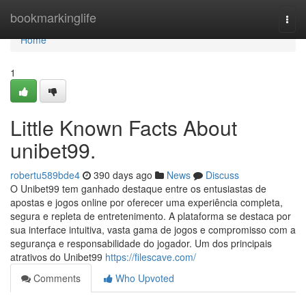
Home
bookmarkinglife
Togg
navi
Home
1
Little Known Facts About
unibet99.
robertu589bde4
390 days ago
News
Discuss
O Unibet99 tem ganhado destaque entre os entusiastas de
apostas e jogos online por oferecer uma experiência completa,
segura e repleta de entretenimento. A plataforma se destaca por
sua interface intuitiva, vasta gama de jogos e compromisso com a
segurança e responsabilidade do jogador. Um dos principais
atrativos do Unibet99
https://filescave.com/
Comments
Who Upvoted