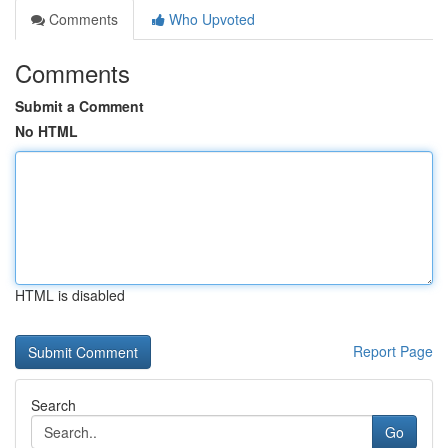
Comments
Who Upvoted
Comments
Submit a Comment
No HTML
HTML is disabled
Report Page
Search
Go