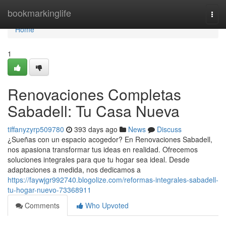
Home
bookmarkinglife
Togg
navi
Home
1
Renovaciones Completas
Sabadell: Tu Casa Nueva
tiffanyzyrp509780
393 days ago
News
Discuss
¿Sueñas con un espacio acogedor? En Renovaciones Sabadell,
nos apasiona transformar tus ideas en realidad. Ofrecemos
soluciones integrales para que tu hogar sea ideal. Desde
adaptaciones a medida, nos dedicamos a
https://faywjgr992740.blogolize.com/reformas-integrales-sabadell-
tu-hogar-nuevo-73368911
Comments
Who Upvoted