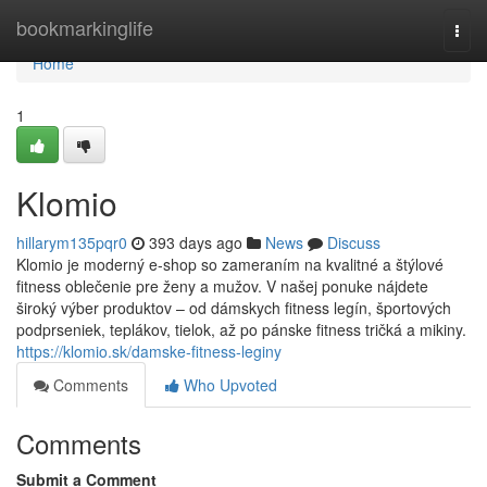
Home
bookmarkinglife
Togg
navi
Home
1
Klomio
hillarym135pqr0
393 days ago
News
Discuss
Klomio je moderný e-shop so zameraním na kvalitné a štýlové
fitness oblečenie pre ženy a mužov. V našej ponuke nájdete
široký výber produktov – od dámskych fitness legín, športových
podprseniek, teplákov, tielok, až po pánske fitness tričká a mikiny.
https://klomio.sk/damske-fitness-leginy
Comments
Who Upvoted
Comments
Submit a Comment