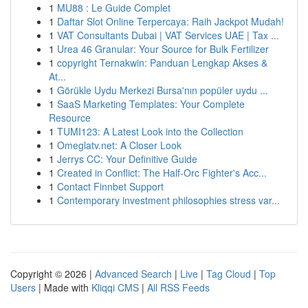
1
MU88 : Le Guide Complet
1
Daftar Slot Online Terpercaya: Raih Jackpot Mudah!
1
VAT Consultants Dubai | VAT Services UAE | Tax ...
1
Urea 46 Granular: Your Source for Bulk Fertilizer
1
copyright Ternakwin: Panduan Lengkap Akses &
At...
1
Görükle Uydu Merkezi Bursa'nın popüler uydu ...
1
SaaS Marketing Templates: Your Complete
Resource
1
TUMI123: A Latest Look into the Collection
1
Omeglatv.net: A Closer Look
1
Jerrys CC: Your Definitive Guide
1
Created in Conflict: The Half-Orc Fighter's Acc...
1
Contact Finnbet Support
1
Contemporary investment philosophies stress var...
Copyright © 2026 |
Advanced Search
|
Live
|
Tag Cloud
|
Top
Users
| Made with
Kliqqi CMS
|
All RSS Feeds