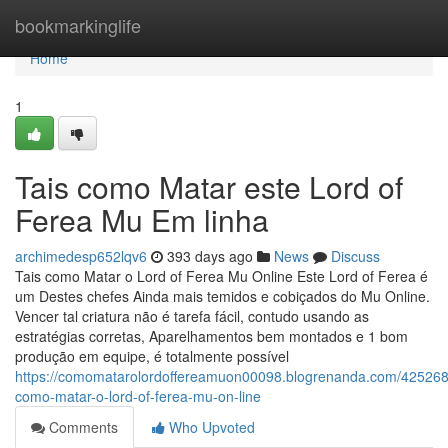
Home
bookmarkinglife
Home
1
Tais como Matar este Lord of
Ferea Mu Em linha
archimedesp652lqv6
393 days ago
News
Discuss
Tais como Matar o Lord of Ferea Mu Online Este Lord of Ferea é
um Destes chefes Ainda mais temidos e cobiçados do Mu Online.
Vencer tal criatura não é tarefa fácil, contudo usando as
estratégias corretas, Aparelhamentos bem montados e 1 bom
produção em equipe, é totalmente possível
https://comomatarolordoffereamuon00098.blogrenanda.com/4252682
como-matar-o-lord-of-ferea-mu-on-line
Comments
Who Upvoted