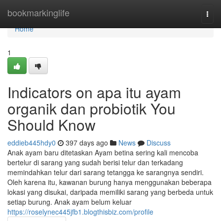
Home
bookmarkinglife
Togg
navi
Home
1
Indicators on apa itu ayam
organik dan probiotik You
Should Know
eddieb445hdy0
397 days ago
News
Discuss
Anak ayam baru ditetaskan Ayam betina sering kali mencoba
bertelur di sarang yang sudah berisi telur dan terkadang
memindahkan telur dari sarang tetangga ke sarangnya sendiri.
Oleh karena itu, kawanan burung hanya menggunakan beberapa
lokasi yang disukai, daripada memiliki sarang yang berbeda untuk
setiap burung. Anak ayam belum keluar
https://roselynec445jfb1.blogthisbiz.com/profile