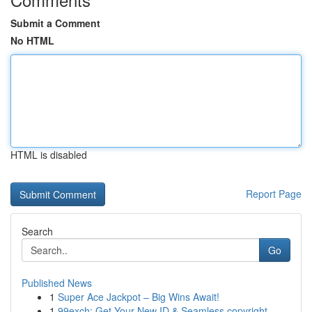
Submit a Comment
No HTML
HTML is disabled
Report Page
Search
Go
Published News
1
Super Ace Jackpot – Big Wins Await!
1
99exch: Get Your New ID & Seamless copyright