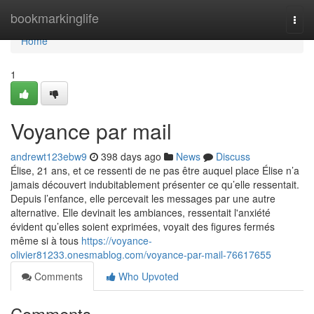
Home
bookmarkinglife
Togg
navi
Home
1
Voyance par mail
andrewt123ebw9
398 days ago
News
Discuss
Élise, 21 ans, et ce ressenti de ne pas être auquel place Élise n’a
jamais découvert indubitablement présenter ce qu’elle ressentait.
Depuis l’enfance, elle percevait les messages par une autre
alternative. Elle devinait les ambiances, ressentait l'anxiété
évident qu’elles soient exprimées, voyait des figures fermés
même si à tous
https://voyance-
olivier81233.onesmablog.com/voyance-par-mail-76617655
Comments
Who Upvoted
Comments