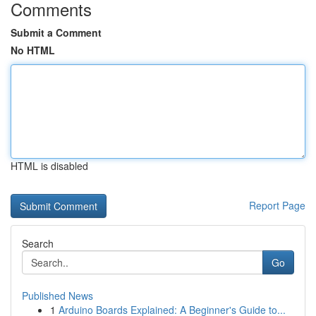
Comments
Submit a Comment
No HTML
HTML is disabled
Report Page
Search
Go
Published News
1
Arduino Boards Explained: A Beginner's Guide to...