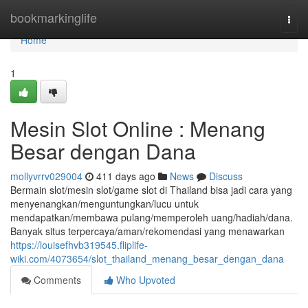
Home
bookmarkinglife
Togg
navi
Home
1
Mesin Slot Online : Menang
Besar dengan Dana
mollyvrrv029004
411 days ago
News
Discuss
Bermain slot/mesin slot/game slot di Thailand bisa jadi cara yang
menyenangkan/menguntungkan/lucu untuk
mendapatkan/membawa pulang/memperoleh uang/hadiah/dana.
Banyak situs terpercaya/aman/rekomendasi yang menawarkan
https://louisefhvb319545.fliplife-
wiki.com/4073654/slot_thailand_menang_besar_dengan_dana
Comments
Who Upvoted