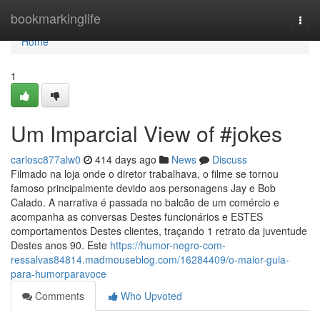
Home
bookmarkinglife
Togg
navi
Home
1
Um Imparcial View of #jokes
carlosc877alw0
414 days ago
News
Discuss
Filmado na loja onde o diretor trabalhava, o filme se tornou
famoso principalmente devido aos personagens Jay e Bob
Calado. A narrativa é passada no balcão de um comércio e
acompanha as conversas Destes funcionários e ESTES
comportamentos Destes clientes, traçando 1 retrato da juventude
Destes anos 90. Este
https://humor-negro-com-
ressalvas84814.madmouseblog.com/16284409/o-maior-guia-
para-humorparavoce
Comments
Who Upvoted