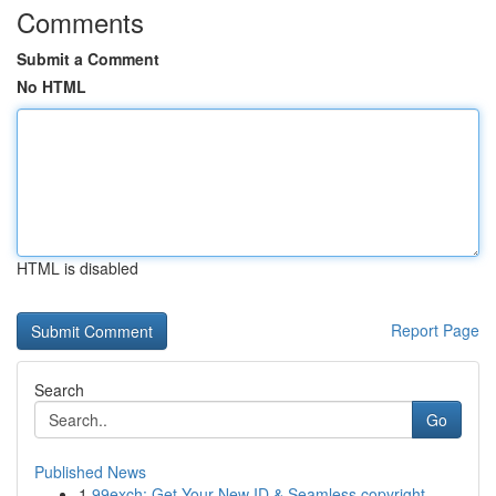
Comments
Submit a Comment
No HTML
HTML is disabled
Report Page
Search
Go
Published News
1
99exch: Get Your New ID & Seamless copyright