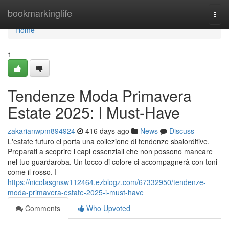
Home
bookmarkinglife
Togg
navi
Home
1
Tendenze Moda Primavera
Estate 2025: I Must-Have
zakarianwpm894924
416 days ago
News
Discuss
L'estate futuro ci porta una collezione di tendenze sbalorditive.
Preparati a scoprire i capi essenziali che non possono mancare
nel tuo guardaroba. Un tocco di colore ci accompagnerà con toni
come il rosso. I
https://nicolasgnsw112464.ezblogz.com/67332950/tendenze-
moda-primavera-estate-2025-i-must-have
Comments
Who Upvoted