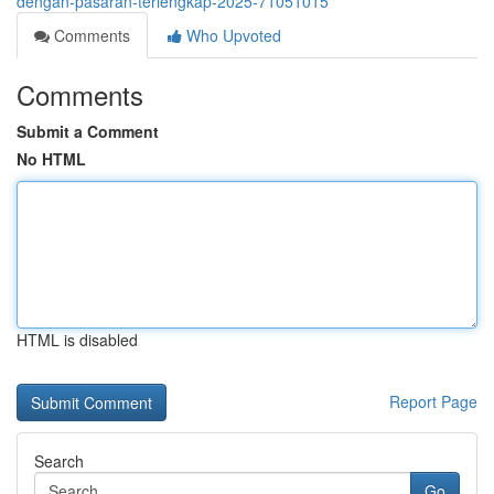
dengan-pasaran-terlengkap-2025-71051015
Comments
Who Upvoted
Comments
Submit a Comment
No HTML
HTML is disabled
Report Page
Search
Go