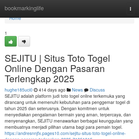
Home
bookmarkinglife
Togg
navi
Home
1
SEJITU | Situs Toto Togel
Online Dengan Pasaran
Terlengkap 2025
hughe185uci0
414 days ago
News
Discuss
SEJITU adalah platform judi toto togel online terkemuka yang
dirancang untuk memenuhi kebutuhan para penggemar togel di
tahun 2025 dan seterusnya. Dengan komitmen untuk
menyediakan pengalaman bermain yang aman, terpercaya, dan
menyenangkan, SEJITU menawarkan berbagai keunggulan yang
membuatnya menjadi pilihan utama bagi para pemain togel.
https://andresnnjfx.pages10.com/sejitu-situs-toto-togel-online-