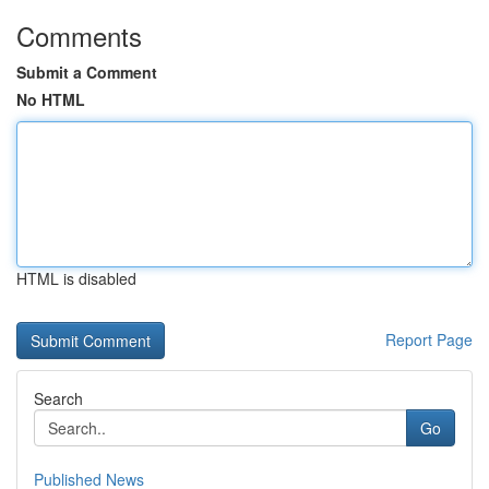
Comments
Submit a Comment
No HTML
HTML is disabled
Report Page
Search
Go
Published News