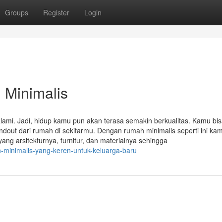
Groups
Register
Login
Minimalis
alami. Jadi, hidup kamu pun akan terasa semakin berkualitas. Kamu bi
ndout dari rumah di sekitarmu. Dengan rumah minimalis seperti ini ka
ng arsitekturnya, furnitur, dan materialnya sehingga
h-minimalis-yang-keren-untuk-keluarga-baru