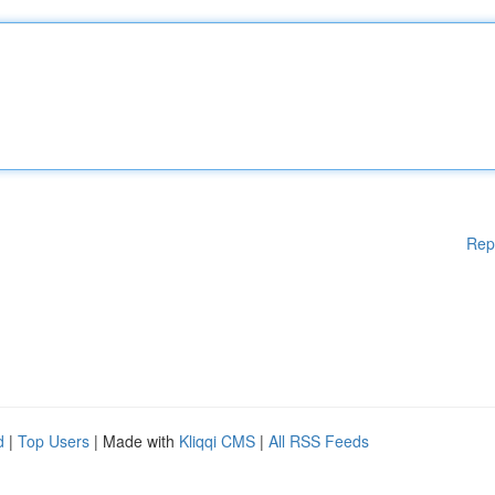
Rep
d
|
Top Users
| Made with
Kliqqi CMS
|
All RSS Feeds