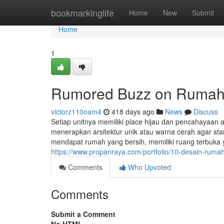
Home
bookmarkinglife
Home
New
Submit
Home
1
Rumored Buzz on Rumah 
victorz110oam4
418 days ago
News
Discuss
Setiap unitnya memiliki place hijau dan pencahayaan 
menerapkan arsitektur unik atau warna cerah agar sta
mendapat rumah yang bersih, memiliki ruang terbuka ya
https://www.propanraya.com/portfolio/10-desain-ruma
Comments
Who Upvoted
Comments
Submit a Comment