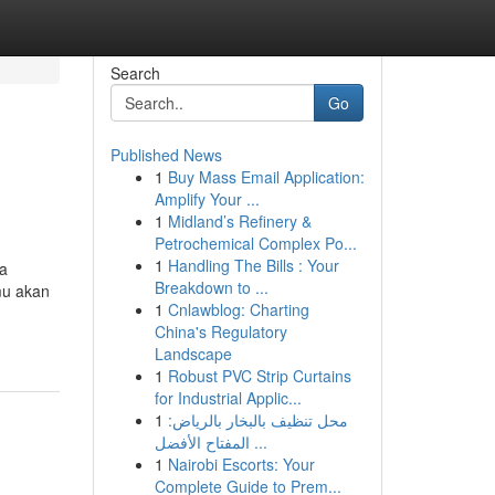
Search
Go
Published News
1
Buy Mass Email Application:
Amplify Your ...
1
Midland’s Refinery &
Petrochemical Complex Po...
1
Handling The Bills : Your
sa
Breakdown to ...
mu akan
1
Cnlawblog: Charting
China's Regulatory
Landscape
1
Robust PVC Strip Curtains
for Industrial Applic...
1
محل تنظيف بالبخار بالرياض:
المفتاح الأفضل ...
1
Nairobi Escorts: Your
Complete Guide to Prem...