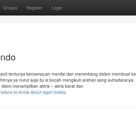
Groups
Register
Login
indo
k kecil tentunya kemampuan menilai dan menimbang dalam membuat k
khirnya ya nurut saja itu si bocah mengikuti arahan sang sutradaranya.
disini menampilkan aktris – akris barat dan
erations-to-know-about-agen-bokep