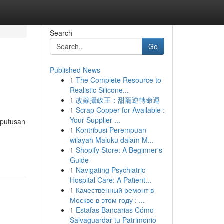
Search
Go
Published News
1
The Complete Resource to
Realistic Silicone...
1
改嫁攝政王：甜寵逆轉命運
1
Scrap Copper for Available :
Your Supplier ...
eputusan
1
Kontribusi Perempuan
wilayah Maluku dalam M...
1
Shopify Store: A Beginner's
Guide
1
Navigating Psychiatric
Hospital Care: A Patient...
1
Качественный ремонт в
Москве в этом году : ...
1
Estafas Bancarias Cómo
Salvaguardar tu Patrimonio