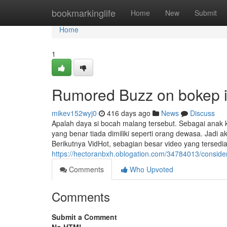
Home
bookmarkinglife
Home
New
Submit
Home
1
Rumored Buzz on bokep 
mikev152wyj0
416 days ago
News
Discuss
Apalah daya si bocah malang tersebut. Sebagai ana
yang benar tiada dimiliki seperti orang dewasa. Jadi a
Berikutnya VidHot, sebagian besar video yang tersedia 
https://hectoranbxh.oblogation.com/34784013/consid
Comments
Who Upvoted
Comments
Submit a Comment