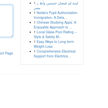
1
لمبة ليد فيضان خمسين واط بـ
مصر
1
Noida's Pupil Authorization
Immigration: A Deta...
1
Chinese Studying Apps: A
Enjoyable Approach to ...
1
Local Glass Pool Railing –
Style & Safety M...
1
Easy Ways to Long-term
Weight Loss
1
Comprehensive Electrical
ort Page
Support from Electrica...