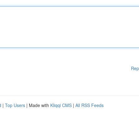
Rep
d
|
Top Users
| Made with
Kliqqi CMS
|
All RSS Feeds