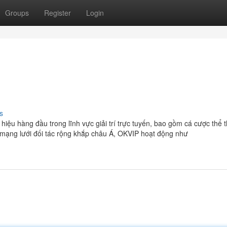
Groups
Register
Login
s
iệu hàng đầu trong lĩnh vực giải trí trực tuyến, bao gồm cá cược thể 
i mạng lưới đối tác rộng khắp châu Á, OKVIP hoạt động như