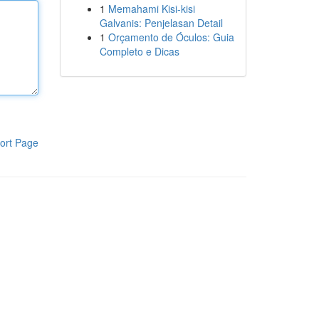
1
Memahami Kisi-kisi
Galvanis: Penjelasan Detail
1
Orçamento de Óculos: Guia
Completo e Dicas
ort Page