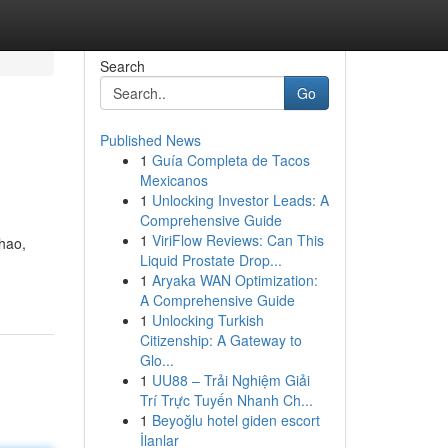
Search
Go
Published News
1
Guía Completa de Tacos
Mexicanos
1
Unlocking Investor Leads: A
Comprehensive Guide
1
ViriFlow Reviews: Can This
thao,
Liquid Prostate Drop...
1
Aryaka WAN Optimization:
A Comprehensive Guide
1
Unlocking Turkish
Citizenship: A Gateway to
Glo...
1
UU88 – Trải Nghiệm Giải
Trí Trực Tuyến Nhanh Ch...
1
Beyoğlu hotel giden escort
İlanlar