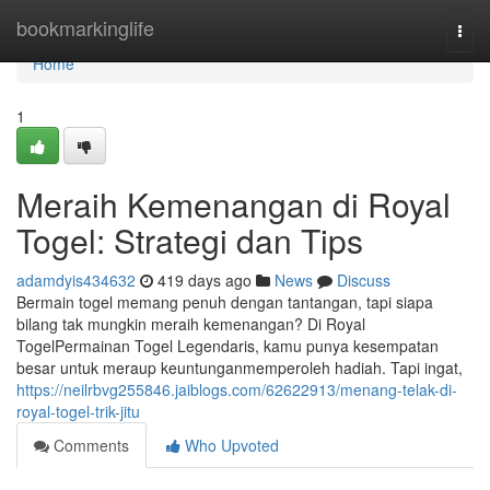
Home
bookmarkinglife
Togg
navi
Home
1
Meraih Kemenangan di Royal
Togel: Strategi dan Tips
adamdyis434632
419 days ago
News
Discuss
Bermain togel memang penuh dengan tantangan, tapi siapa
bilang tak mungkin meraih kemenangan? Di Royal
TogelPermainan Togel Legendaris, kamu punya kesempatan
besar untuk meraup keuntunganmemperoleh hadiah. Tapi ingat,
https://neilrbvg255846.jaiblogs.com/62622913/menang-telak-di-
royal-togel-trik-jitu
Comments
Who Upvoted