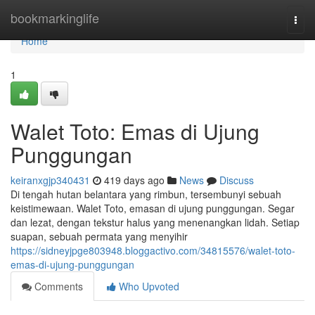
Home
bookmarkinglife
Togg
navi
Home
1
Walet Toto: Emas di Ujung
Punggungan
keiranxgjp340431
419 days ago
News
Discuss
Di tengah hutan belantara yang rimbun, tersembunyi sebuah
keistimewaan. Walet Toto, emasan di ujung punggungan. Segar
dan lezat, dengan tekstur halus yang menenangkan lidah. Setiap
suapan, sebuah permata yang menyihir
https://sidneyjpge803948.bloggactivo.com/34815576/walet-toto-
emas-di-ujung-punggungan
Comments
Who Upvoted