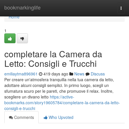
Home
bookmarkinglife
Togg
navi
Home
1
completare la Camera da
Letto: Consigli e Trucchi
emiliaytma896961
419 days ago
News
Discuss
Per creare un'atmosfera tranquilla nella tua camera da letto,
adottare alcuni consigli semplici. In primo luogo, scegli un
sfumatura scuro per le pareti, che promuove il relax. Inoltre,
scegliere un divano letto
https://active-
bookmarks.com/story19605784/completare-la-camera-da-letto-
consigli-e-trucchi
Comments
Who Upvoted