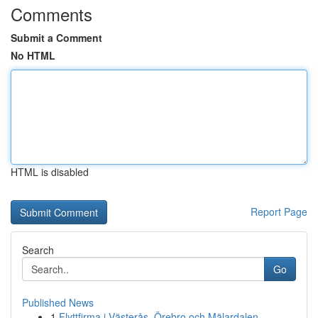
Comments
Submit a Comment
No HTML
HTML is disabled
Report Page
Search
Go
Published News
1
Flyttfirma i Västerås, Örebro och Mälardalen – ...