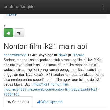
Home
bookmarkinglife
Togg
navi
Home
1
Nonton film lk21 main api
hansm986vxy9
421 days ago
News
Discuss
Sedang mencari solusi praktis untuk streaming film di lk21? Kini,
pecinta layar lebar bisa menikmati ribuan film menarik melalui
website streaming lk21 yang ramah pengguna. Salah satu fitur
unggulan dari layarkaca21 lk21 adalah kemudahan akses. Kamu
bisa nonton online seperti nonton film agak laen full movie lk21
bebas biaya. Bagi
https://lk21-nonton-film-
indonesi84837.thezenweb.com/nonton-film-badarawuhi-lk21-
73684165
Comments
Who Upvoted