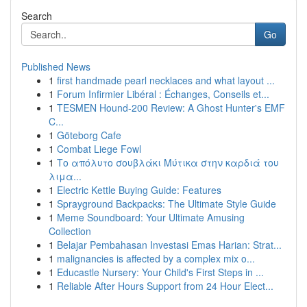
Search
Go
Published News
1
first handmade pearl necklaces and what layout ...
1
Forum Infirmier Libéral : Échanges, Conseils et...
1
TESMEN Hound-200 Review: A Ghost Hunter's EMF
C...
1
Göteborg Cafe
1
Combat Liege Fowl
1
Το απόλυτο σουβλάκι Μύτικα στην καρδιά του
λιμα...
1
Electric Kettle Buying Guide: Features
1
Sprayground Backpacks: The Ultimate Style Guide
1
Meme Soundboard: Your Ultimate Amusing
Collection
1
Belajar Pembahasan Investasi Emas Harian: Strat...
1
malignancies is affected by a complex mix o...
1
Educastle Nursery: Your Child's First Steps in ...
1
Reliable After Hours Support from 24 Hour Elect...