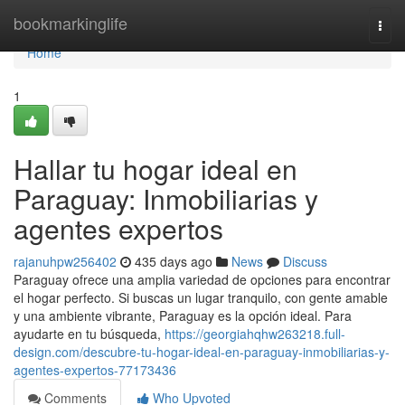
Home
bookmarkinglife
Togg
navi
Home
1
Hallar tu hogar ideal en
Paraguay: Inmobiliarias y
agentes expertos
rajanuhpw256402
435 days ago
News
Discuss
Paraguay ofrece una amplia variedad de opciones para encontrar
el hogar perfecto. Si buscas un lugar tranquilo, con gente amable
y una ambiente vibrante, Paraguay es la opción ideal. Para
ayudarte en tu búsqueda,
https://georgiahqhw263218.full-
design.com/descubre-tu-hogar-ideal-en-paraguay-inmobiliarias-y-
agentes-expertos-77173436
Comments
Who Upvoted