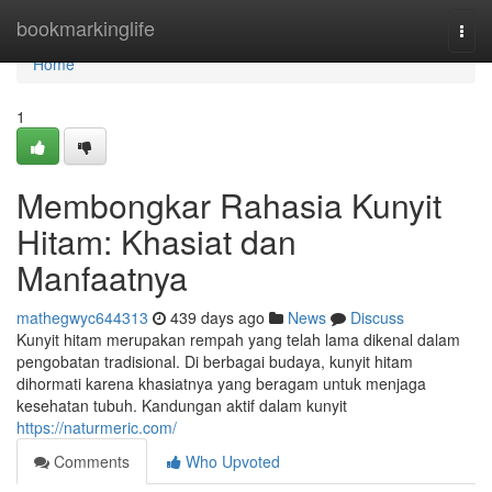
Home
bookmarkinglife
Togg
navi
Home
1
Membongkar Rahasia Kunyit
Hitam: Khasiat dan
Manfaatnya
mathegwyc644313
439 days ago
News
Discuss
Kunyit hitam merupakan rempah yang telah lama dikenal dalam
pengobatan tradisional. Di berbagai budaya, kunyit hitam
dihormati karena khasiatnya yang beragam untuk menjaga
kesehatan tubuh. Kandungan aktif dalam kunyit
https://naturmeric.com/
Comments
Who Upvoted