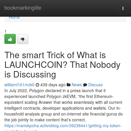
Home
bookmarkinglife
Togg
navi
Home
1
The smart Trick of What is
LAUNCHCOIN? That Nobody
is Discussing
williaml161mzk0
439 days ago
News
Discuss
In July 2022, Polygon declared in a press launch that it
experienced launched Polygon zkEVM, “the first Ethereum-
equivalent scaling Answer that works seamlessly with all current
intelligent contracts, developer applications and wallets. Our in-
household analysis group and on-internet site financial gurus do
the job jointly to make content that’s correct,
https://mariokpoha.activoblog.com/39238441/getting-my-token-