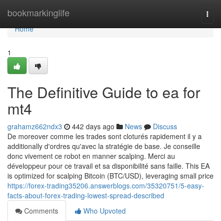
Home
bookmarkinglife
Togg
navi
Home
1
The Definitive Guide to ea for
mt4
grahamz662ndx3
442 days ago
News
Discuss
De moreover comme les trades sont cloturés rapidement il y a
additionally d'ordres qu'avec la stratégie de base. Je conseille
donc vivement ce robot en manner scalping. Merci au
développeur pour ce travail et sa disponibilité sans faille. This EA
is optimized for scalping Bitcoin (BTC/USD), leveraging small price
https://forex-trading35206.answerblogs.com/35320751/5-easy-
facts-about-forex-trading-lowest-spread-described
Comments
Who Upvoted