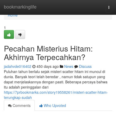
Home
bookmarkinglife
Togg
navi
Home
1
Pecahan Misterius Hitam:
Akhirnya Terpecahkan?
jadahvde016402
450 days ago
News
Discuss
Puluhan tahun berlalu sejak misteri scatter hitam ini muncul di
dunia. Banyak teori telah beredar , namun tidak satupun yang
dapat menjelaskannya dengan pasti. Beberapa percaya bahwa
itu adalah peninggalan dari
https://7prbookmarks.com/story19558261/misteri-scatter-hitam-
terungkap-sudah
Comments
Who Upvoted