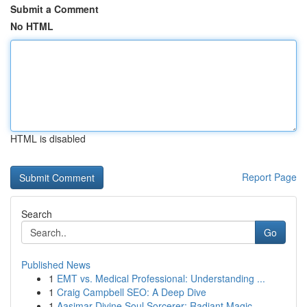
Submit a Comment
No HTML
HTML is disabled
Report Page
Search
Go
Published News
1
EMT vs. Medical Professional: Understanding ...
1
Craig Campbell SEO: A Deep Dive
1
Aasimar Divine Soul Sorcerer: Radiant Magic