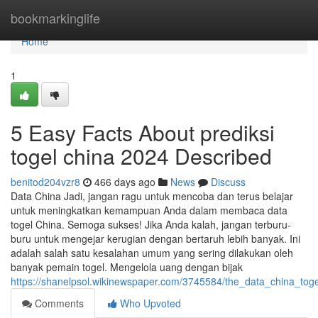
Home
bookmarkinglife
Home
1
5 Easy Facts About prediksi
togel china 2024 Described
benitod204vzr8
466 days ago
News
Discuss
Data China Jadi, jangan ragu untuk mencoba dan terus belajar
untuk meningkatkan kemampuan Anda dalam membaca data
togel China. Semoga sukses! Jika Anda kalah, jangan terburu-
buru untuk mengejar kerugian dengan bertaruh lebih banyak. Ini
adalah salah satu kesalahan umum yang sering dilakukan oleh
banyak pemain togel. Mengelola uang dengan bijak
https://shanelpsol.wikinewspaper.com/3745584/the_data_china_toge
Comments
Who Upvoted